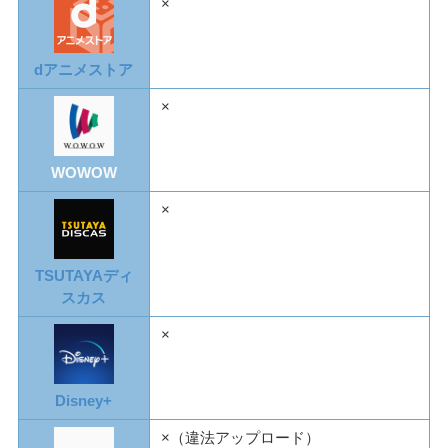
×
dアニメストア
×
WOWOW
×
TSUTAYAディ
スカス
×
Disney+
×（違法アップロード）