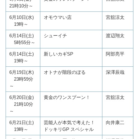
21時10分～
6月10日(水)
オモウマい店
宮舘涼太
19時～
6月14日(土)
シューイチ
渡辺翔太
5時55分～
6月14日(土)
新しいカギSP
阿部亮平
19時～
6月19日(木)
オトナが階段のぼる
深澤辰哉
23時59分
～
6月20日(金)
黄金のワンスプーン！
宮舘涼太
21時10分
～
6月21日(土)
芸能人が本気で考えた！
向井康二
19時～
ドッキリGP スペシャル