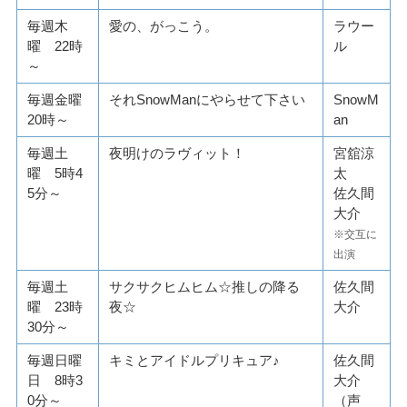
毎週木
愛の、がっこう。
ラウー
曜 22時
ル
～
毎週金曜
それSnowManにやらせて下さい
SnowM
20時～
an
毎週土
夜明けのラヴィット！
宮舘涼
曜 5時4
太
5分～
佐久間
大介
※交互に
出演
毎週土
サクサクヒムヒム☆推しの降る
佐久間
曜 23時
夜☆
大介
30分～
毎週日曜
キミとアイドルプリキュア♪
佐久間
日 8時3
大介
0分～
（声