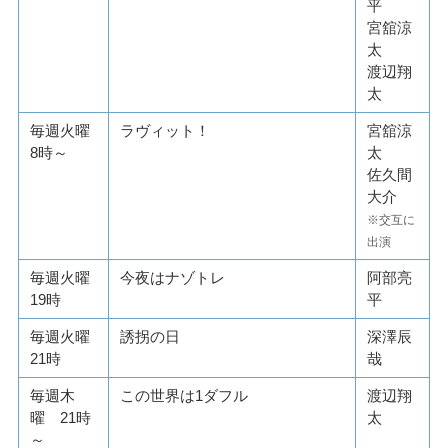
平
宮舘涼
太
渡辺翔
太
毎週火曜
ラヴィット！
宮舘涼
8時～
太
佐久間
大介
※交互に
出演
毎週火曜
今夜はナゾトレ
阿部亮
19時
平
毎週火曜
誘拐の日
深澤辰
21時
哉
毎週木
この世界は1ダフル
渡辺翔
曜 21時
太
～