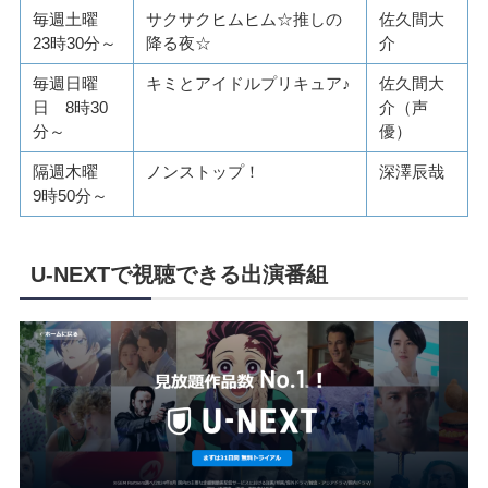
毎週土曜
サクサクヒムヒム☆推しの
佐久間大
23時30分～
降る夜☆
介
毎週日曜
キミとアイドルプリキュア♪
佐久間大
日 8時30
介（声
分～
優）
隔週木曜
ノンストップ！
深澤辰哉
9時50分～
U-NEXTで視聴できる出演番組