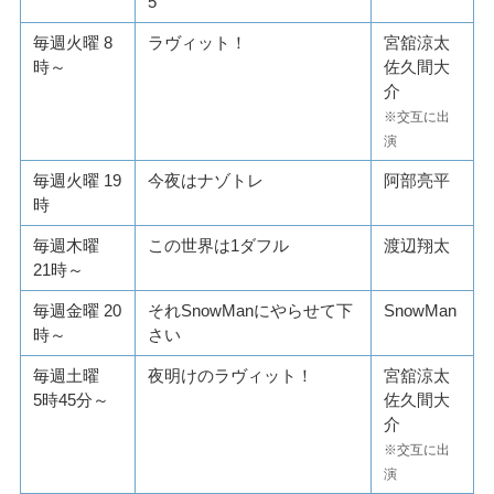
5
毎週火曜 8
ラヴィット！
宮舘涼太
時～
佐久間大
介
※交互に出
演
毎週火曜 19
今夜はナゾトレ
阿部亮平
時
毎週木曜
この世界は1ダフル
渡辺翔太
21時～
毎週金曜 20
それSnowManにやらせて下
SnowMan
時～
さい
毎週土曜
夜明けのラヴィット！
宮舘涼太
5時45分～
佐久間大
介
※交互に出
演