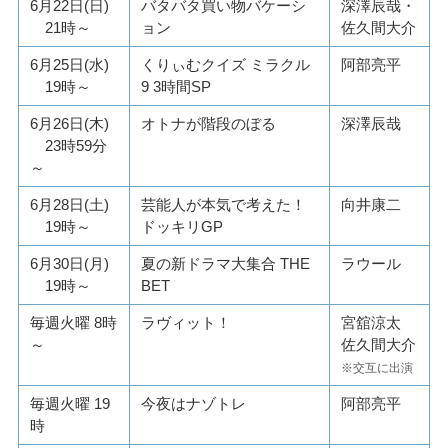
6月22日(日)
バタバタ買い物バケーシ
深澤辰哉・
21時～
ョン
佐久間大介
6月25日(水)
くりぃむクイズ ミラクル
阿部亮平
19時～
9 3時間SP
6月26日(木)
オトナが階段のぼる
深澤辰哉
23時59分
～
6月28日(土)
芸能人が本気で考えた！
向井康二
19時～
ドッキリGP
6月30日(月)
夏の新ドラマ大集合 THE
ラウール
19時～
BET
毎週火曜 8時
ラヴィット！
宮舘涼太
～
佐久間大介
※交互に出演
毎週火曜 19
今夜はナゾトレ
阿部亮平
時