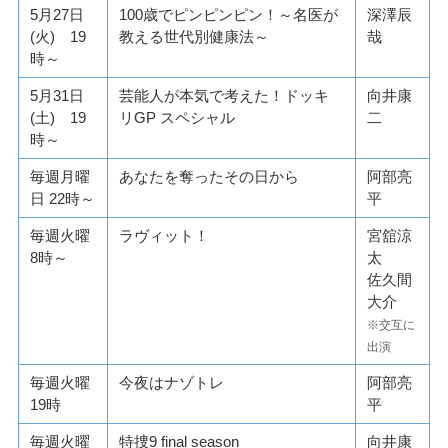
5月27日
100歳でピンピンピン！～名医が
深澤辰
(火) 19
教える世代別健康法～
哉
時～
5月31日
芸能人が本気で考えた！ドッキ
向井康
(土) 19
リGP スペシャル
二
時～
毎週月曜
あなたを奪ったその日から
阿部亮
日 22時～
平
毎週火曜
ラヴィット！
宮舘涼
8時～
太
佐久間
大介
※交互に
出演
毎週火曜
今夜はナゾトレ
阿部亮
19時
平
毎週火曜
特捜9 final season
向井康