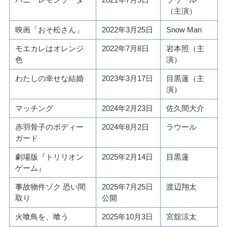
（主演）
映画「おそ松さん」
2022年3月25日
Snow Man
モエカレはオレンジ
2022年7月8日
岩本照（主
色
演）
わたしの幸せな結婚
2023年3月17日
目黒蓮（主
演）
マッチング
2024年2月23日
佐久間大介
赤羽骨子のボディー
2024年8月2日
ラウール
ガード
劇場版『トリリオン
2025年2月14日
目黒蓮
ゲーム』
事故物件ゾク 恐い間
2025年7月25日
渡辺翔太
取り
公開
火喰鳥を、喰う
2025年10月3日
宮舘涼太