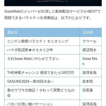
SnowManのメンバーが出演した動画配信サービスU-NEXTで
視聴できるバラエティ出演番組は、以下のとおりです。
番組名
出演者
ニンゲン観察バラエティ モニタリング
ラウール
ハマダ歌謡祭★オオカミ少年
渡辺翔太
それSnow Manにやらせて下さい
Snow Ma
n
THE神業チャレンジ 再現できたら100万円
深澤辰哉
SASUKE2024～第42回大会～
岩本照
巷のウワサ大検証！それって実際どうなの
目黒蓮
会
バタバタ買い物バケーション
深澤辰哉