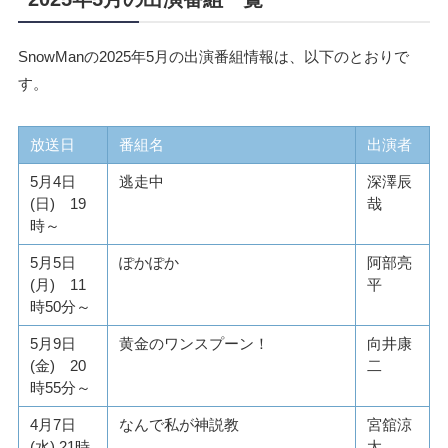
SnowManの2025年5月の出演番組情報は、以下のとおりで
す。
放送日
番組名
出演者
5月4日
逃走中
深澤辰
(日) 19
哉
時～
5月5日
ぽかぽか
阿部亮
(月) 11
平
時50分～
5月9日
黄金のワンスプーン！
向井康
(金) 20
二
時55分～
4月7日
なんで私が神説教
宮舘涼
(水) 21時
太