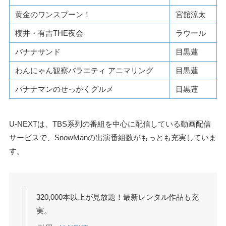
黄金のワンスプーン！
宮舘涼太
櫻井・有吉THE夜会
ラウール
バナナサンド
目黒蓮
わんにゃん観察バラエティ アニマリング
目黒蓮
バナナマンのせっかくグルメ
目黒蓮
U-NEXTは、TBS系列の番組を中心に配信している動画配信
サービスで、SnowManの出演番組数がもっとも充実していま
す。
320,000本以上が⾒放題！最新レンタル作品も充
実。