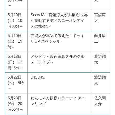
～
5月10日
Snow Man宮舘涼太が大接近!世界
宮舘涼
(土) 10
が感動するディズニーオンアイ
太
時30分～
スの秘密SP
5月10日
芸能人が本気で考えた！ドッキ
向井康
(土) 19
リGP スペシャル
二
時～
5月18日
メシドラ～兼近＆真之介のグル
渡辺翔
(日) 12
メドライブ～
太
時45分～
5月22日
DayDay.
渡辺翔
(木) 9時
太
～
5月23日
わんにゃん観察バラエティ アニ
佐久間
(金) 20
マリング
大介
時55分～