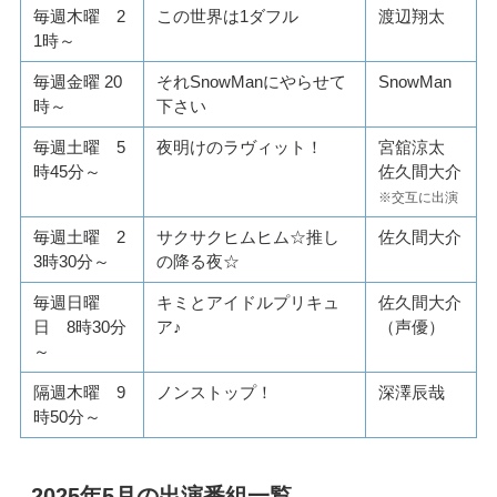
毎週木曜 2
この世界は1ダフル
渡辺翔太
1時～
毎週金曜 20
それSnowManにやらせて
SnowMan
時～
下さい
毎週土曜 5
夜明けのラヴィット！
宮舘涼太
時45分～
佐久間大介
※交互に出演
毎週土曜 2
サクサクヒムヒム☆推し
佐久間大介
3時30分～
の降る夜☆
毎週日曜
キミとアイドルプリキュ
佐久間大介
日 8時30分
ア♪
（声優）
～
隔週木曜 9
ノンストップ！
深澤辰哉
時50分～
2025年5月の出演番組一覧