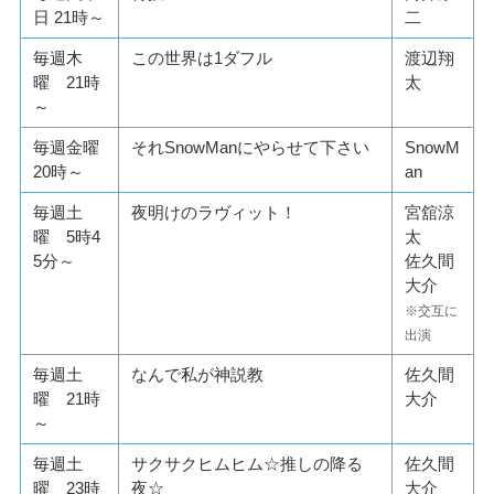
日 21時～
二
毎週木
この世界は1ダフル
渡辺翔
曜 21時
太
～
毎週金曜
それSnowManにやらせて下さい
SnowM
20時～
an
毎週土
夜明けのラヴィット！
宮舘涼
曜 5時4
太
5分～
佐久間
大介
※交互に
出演
毎週土
なんで私が神説教
佐久間
曜 21時
大介
～
毎週土
サクサクヒムヒム☆推しの降る
佐久間
曜 23時
夜☆
大介