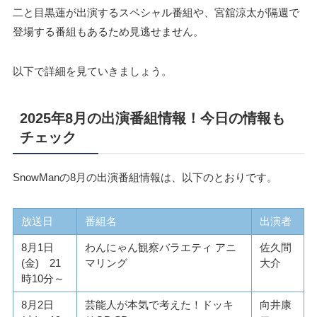
二と目黒蓮が出演するスペシャル番組や、宮舘涼太が隔週で
登場する番組もあるため見逃せません。
以下で詳細を見ていきましょう。
2025年8月の出演番組情報！今日の情報も
チェック
SnowManの8月の出演番組情報は、以下のとおりです。
放送日
番組名
出演者
8月1日
わんにゃん観察バラエティ アニ
佐久間
(金) 21
マリング
大介
時10分～
8月2日
芸能人が本気で考えた！ドッキ
向井康