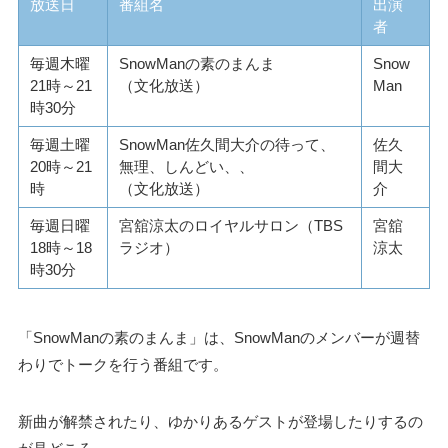
放送日
番組名
出演
者
毎週木曜
SnowManの素のまんま
Snow
21時～21
（文化放送）
Man
時30分
毎週土曜
SnowMan佐久間大介の待って、
佐久
20時～21
無理、しんどい、、
間大
時
（文化放送）
介
毎週日曜
宮舘涼太のロイヤルサロン（TBS
宮舘
18時～18
ラジオ）
涼太
時30分
「SnowManの素のまんま」は、SnowManのメンバーが週替
わりでトークを行う番組です。
新曲が解禁されたり、ゆかりあるゲストが登場したりするの