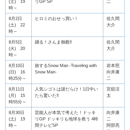
(土) 19
リGP SP
二
時～
8月2日
ヒロミのおせっ買い！
佐久間
(土) 22
大介
時～
8月5日
踊る！さんま御殿‼
佐久間
(火) 20
大介
時～
8月10日
旅するSnow Man -Traveling with
岩本照
(日) 16
Snow Man-
向井康
時25分～
二
8月11日
人気シゴトは謎だらけ！1日中い
宮舘涼
(月) 15
たら驚いた‼
太
時55分～
8月30日
芸能人が本気で考えた！ドッキ
向井康
(土) 19
リGP ドッキリも地球を救う 4時
二
時～
間テレビSP
阿部亮