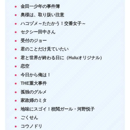
金田一少年の事件簿
奥様は、取り扱い注意
ハコヅメ～たたかう！交番女子～
セクシー田中さん
受付のジョー
君のことだけ見ていたい
君と世界が終わる日に（Huluオリジナル）
恋空
今日から俺は！
THE重大事件
孤独のグルメ
家政婦のミタ
地味にスゴイ！校閲ガール・河野悦子
ごくせん
コウノドリ