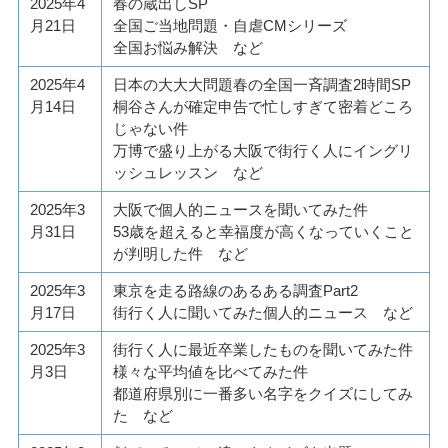
2025年4
春の蔵出しSP
月21日
全国ご当地問題・自虐CMシリーズ
全国お悩み解決 など
2025年4
日本の大大大問題春の全国一斉調査2時間SP
月14日
桐谷さんが確定申告で忙しすぎて密着どころ
じゃない件
万博で盛り上がる大阪で街行く人にイングリ
ッシュレッスン など
2025年3
大阪で個人的ニュースを聞いてみた件
月31日
53歳を超えると幸福度が高くなっていくこと
が判明した件 など
2025年3
東京を走る路線のあるある調査Part2
月17日
街行く人に聞いてみた個人的ニュース など
2025年3
街行く人に最近卒業したものを聞いてみた件
月3日
様々な平均値を比べてみた件
都道府県別に一番多い名字をクイズにしてみ
た など