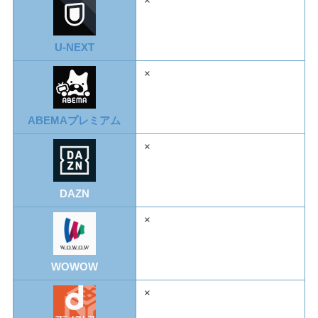
×
U-NEXT
×
ABEMAプレミアム
×
DAZN
×
WOWOW
×