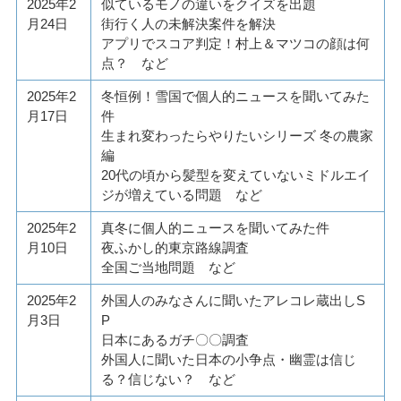
2025年2
似ているモノの違いをクイズを出題
月24日
街行く人の未解決案件を解決
アプリでスコア判定！村上＆マツコの顔は何
点？ など
2025年2
冬恒例！雪国で個人的ニュースを聞いてみた
月17日
件
生まれ変わったらやりたいシリーズ 冬の農家
編
20代の頃から髪型を変えていないミドルエイ
ジが増えている問題 など
2025年2
真冬に個人的ニュースを聞いてみた件
月10日
夜ふかし的東京路線調査
全国ご当地問題 など
2025年2
外国人のみなさんに聞いたアレコレ蔵出しS
月3日
P
日本にあるガチ〇〇調査
外国人に聞いた日本の小争点・幽霊は信じ
る？信じない？ など