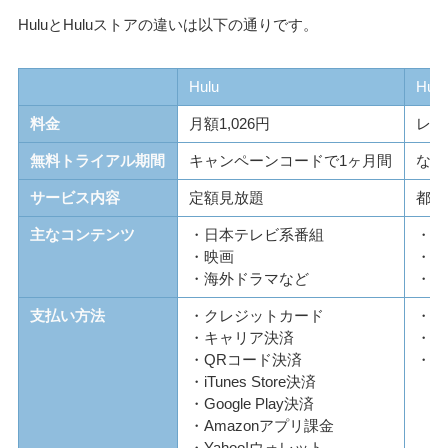
HuluとHuluストアの違いは以下の通りです。
Hulu
Hu
料金
月額1,026円
レン
無料トライアル期間
キャンペーンコードで1ヶ月間
なし
サービス内容
定額見放題
都度
主なコンテンツ
・日本テレビ系番組
・最
・映画
・舞
・海外ドラマなど
・ラ
支払い方法
・クレジットカード
・ク
・キャリア決済
・Q
・QRコード決済
・ポ
・iTunes Store決済
・Google Play決済
・Amazonアプリ課金
・Yahoo!ウォレット