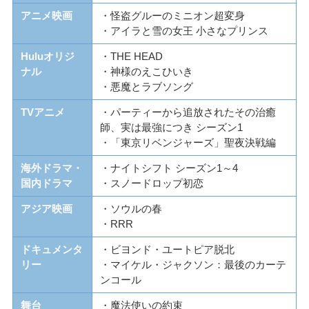
アニメ映画
・怪盗グルーのミニオン超変身
・アイラと雪の女王 小さなプリンス
Huluオリジ
・THE HEAD
ナル
・神様のえこひいき
・悪魔とラブソング
TVアニメ
・パーティーから追放されたその治癒
師、実は最強につき シーズン1
・「東京リベンジャーズ」聖夜決戦編
海外ドラマ・
・ナイトシフト シーズン1～4
国内ドラマ
・スノードロップ初恋
アジア映画
・ソウルの春
・RRR
ドキュメンタ
・ビヨンド・ユートピア脱北
リー
・マイケル・ジャクソン：最後のカーテ
ンコール
舞台
・魔法使いの約束