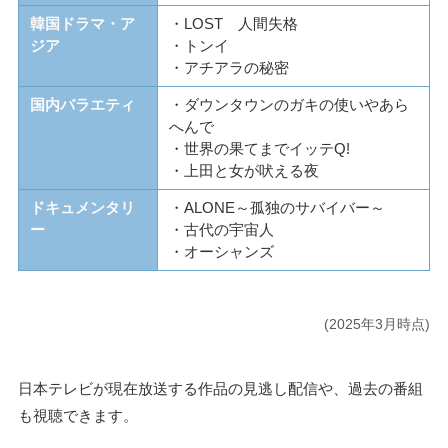
韓国ドラマ・ア
・LOST 人間失格
ジア
・トンイ
・アチアラの秘密
国内バラエティ
・ダウンタウンのガキの使いやあら
へんで
・世界の果てまでイッテQ!
・上田と女が吠える夜
ドキュメンタリ
・ALONE～孤独のサバイバー～
ー
・古代の宇宙人
・オーシャンズ
(2025年3月時点)
日本テレビが現在放送する作品の見逃し配信や、過去の番組
も視聴できます。