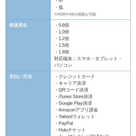
・中
・低
※HDRや4Kの視聴も可能
倍速再生
・0.8倍
・1.0倍
・1.2倍
・1.5倍
・1.8倍
対応端末：スマホ・タブレット・
パソコン
支払い方法
・クレジットカード
・キャリア決済
・QRコード決済
・iTunes Store決済
・Google Play決済
・Amazonアプリ課金
・Yahoo!ウォレット
・PayPal
・Huluチケット