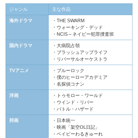
ジャンル
主な作品
海外ドラマ
・THE SWARM
・ウォーキング・デッド
・NCIS～ネイビー犯罪捜査班
国内ドラマ
・大病院占領
・ブラッシュアップライフ
・リバーサルオーケストラ
TVアニメ
・ブルーロック
・僕のヒーローアカデミア
・名探偵コナン
洋画
・トゥモロー・ワールド
・ウインド・リバー
・バトル・ハザード
邦画
・日本統一
・映画「架空OL日記」
・ベイビーわるきゅーれ