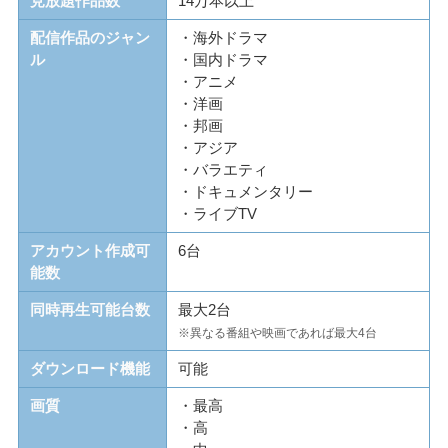
見放題作品数
14万本以上
配信作品のジャン
・海外ドラマ
ル
・国内ドラマ
・アニメ
・洋画
・邦画
・アジア
・バラエティ
・ドキュメンタリー
・ライブTV
アカウント作成可
6台
能数
同時再生可能台数
最大2台
※異なる番組や映画であれば最大4台
ダウンロード機能
可能
画質
・最高
・高